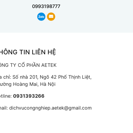
0993198777
HÔNG TIN LIÊN HỆ
ÔNG TY CỔ PHẦN AETEK
a chỉ: Số nhà 201, Ngõ 42 Phố Thịnh Liệt,
ường Hoàng Mai, Hà Nội
tline:
0931393266
ail:
dichvucongnghiep.aetek@gmail.com