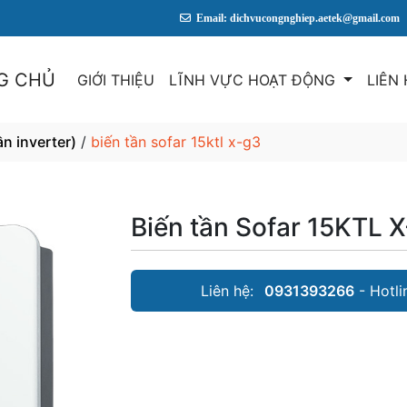
Email: dichvucongnghiep.aetek@gmail.com
G CHỦ
GIỚI THIỆU
LĨNH VỰC HOẠT ĐỘNG
LIÊN
ần inverter)
/
biến tần sofar 15ktl x-g3
Biến tần Sofar 15KTL 
Liên hệ:
0931393266
- Hotli