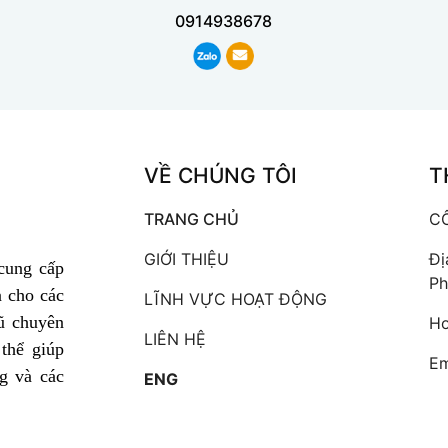
0914938678
VỀ CHÚNG TÔI
T
TRANG CHỦ
C
GIỚI THIỆU
Đị
cung cấp
Ph
n cho các
LĨNH VỰC HOẠT ĐỘNG
ũ chuyên
Ho
LIÊN HỆ
thể giúp
Em
g và các
ENG