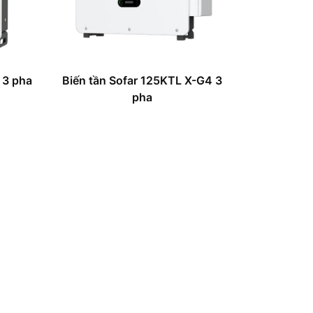
 3 pha
Biến tần Sofar 125KTL X-G4 3
pha