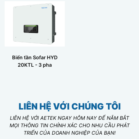
Biến tần Sofar HYD
20KTL - 3 pha
LIÊN HỆ VỚI CHÚNG TÔI
LIÊN HỆ VỚI AETEK NGAY HÔM NAY ĐỂ NẮM BẮT
MỌI THÔNG TIN CHÍNH XÁC CHO NHU CẦU PHÁT
TRIỂN CỦA DOANH NGHIỆP CỦA BẠN!