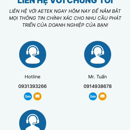
LIÊN HỆ VỚI CHÚNG TÔI
LIÊN HỆ VỚI AETEK NGAY HÔM NAY ĐỂ NẮM BẮT
MỌI THÔNG TIN CHÍNH XÁC CHO NHU CẦU PHÁT
TRIỂN CỦA DOANH NGHIỆP CỦA BẠN!
Hotline
Mr. Tuấn
0931393266
0914938678