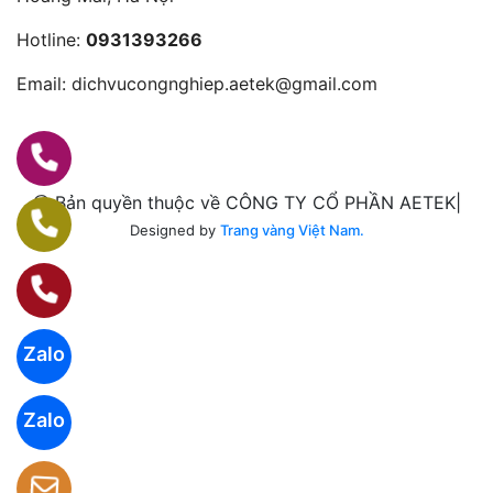
Hotline:
0931393266
Email:
dichvucongnghiep.aetek@gmail.com
@ Bản quyền thuộc về CÔNG TY CỔ PHẦN AETEK|
Designed by
Trang vàng Việt Nam.
Zalo
Zalo