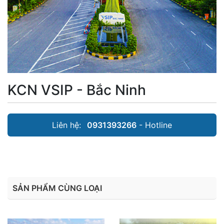
KCN VSIP - Bắc Ninh
Liên hệ:
0931393266
- Hotline
SẢN PHẨM CÙNG LOẠI