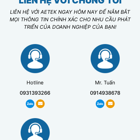
LIÊN HỆ VỚI CHÚNG TÔI
LIÊN HỆ VỚI AETEK NGAY HÔM NAY ĐỂ NẮM BẮT
MỌI THÔNG TIN CHÍNH XÁC CHO NHU CẦU PHÁT
TRIỂN CỦA DOANH NGHIỆP CỦA BẠN!
Hotline
Mr. Tuấn
0931393266
0914938678