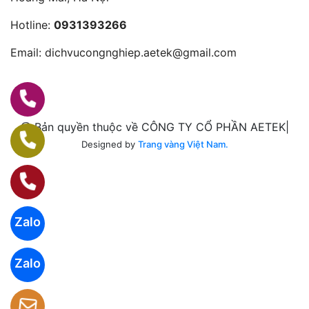
Hotline:
0931393266
Email:
dichvucongnghiep.aetek@gmail.com
@ Bản quyền thuộc về CÔNG TY CỔ PHẦN AETEK|
Designed by
Trang vàng Việt Nam.
Zalo
Zalo