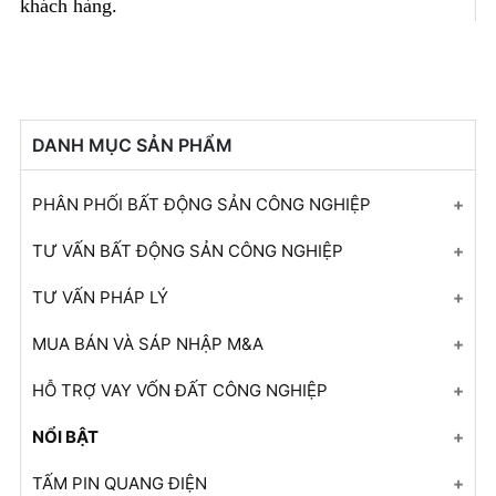
khách hàng.
DANH MỤC SẢN PHẨM
PHÂN PHỐI BẤT ĐỘNG SẢN CÔNG NGHIỆP
KCN Quảng Châu - Bắc Giang
TƯ VẤN BẤT ĐỘNG SẢN CÔNG NGHIỆP
KCN Thuận Thành 3 - Phân khu A - Bắc Ninh
Đất công nghiệp cho thuê
TƯ VẤN PHÁP LÝ
KCN Tiến Sơn - Bắc Ninh
Nhà xưởng cho thuê
Tư vấn giấy phép đầu tư
MUA BÁN VÀ SÁP NHẬP M&A
KCN VSIP - Bắc Ninh
+ Mở nhóm...
Tư vấn đánh giá tác động môi trường
Tái cấu trúc doanh nghiệp
HỖ TRỢ VAY VỐN ĐẤT CÔNG NGHIỆP
CCN Phương Trung
Tư vấn thiết kế, thẩm định PCCC
Tư vấn đầu tư
Hỗ trợ vay vốn đất công nghiệp
NỔI BẬT
CCN Tân Thịnh
Tư vấn xây dựng
Tư vấn M&A
+ Mở nhóm...
+ Mở nhóm...
TẤM PIN QUANG ĐIỆN