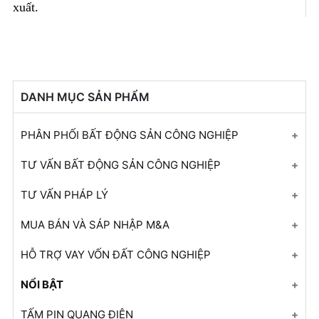
xuất.
DANH MỤC SẢN PHẨM
PHÂN PHỐI BẤT ĐỘNG SẢN CÔNG NGHIỆP
KCN Quảng Châu - Bắc Giang
TƯ VẤN BẤT ĐỘNG SẢN CÔNG NGHIỆP
KCN Thuận Thành 3 - Phân khu A - Bắc Ninh
Đất công nghiệp cho thuê
TƯ VẤN PHÁP LÝ
KCN Tiến Sơn - Bắc Ninh
Nhà xưởng cho thuê
Tư vấn giấy phép đầu tư
MUA BÁN VÀ SÁP NHẬP M&A
KCN VSIP - Bắc Ninh
+ Mở nhóm...
Tư vấn đánh giá tác động môi trường
Tái cấu trúc doanh nghiệp
HỖ TRỢ VAY VỐN ĐẤT CÔNG NGHIỆP
CCN Phương Trung
Tư vấn thiết kế, thẩm định PCCC
Tư vấn đầu tư
Hỗ trợ vay vốn đất công nghiệp
NỔI BẬT
CCN Tân Thịnh
Tư vấn xây dựng
Tư vấn M&A
+ Mở nhóm...
+ Mở nhóm...
TẤM PIN QUANG ĐIỆN